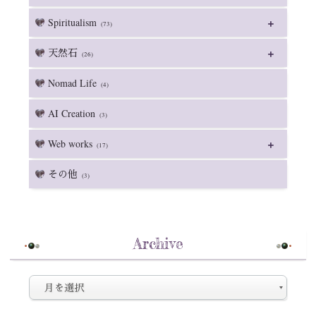
Spiritualism
(73)
天然石
(26)
Nomad Life
(4)
AI Creation
(3)
Web works
(17)
その他
(3)
Archive