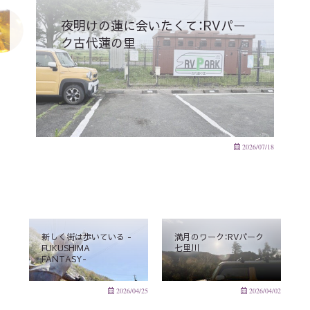
夜明けの蓮に会いたくて：RVパー
ク古代蓮の里
2026/07/18
新しく街は歩いている -
満月のワーク：RVパーク
FUKUSHIMA
七里川
FANTASY-
2026/04/25
2026/04/02