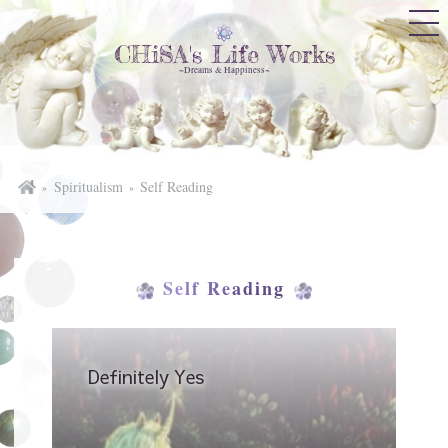
CHiSA's Life Works
~Dreams & Happiness~
Spiritualism
Self Reading
Self Reading
Definitely Yes