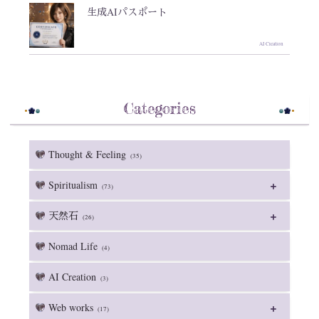
生成AIパスポート
AI Creation
Categories
Thought & Feeling
(35)
Spiritualism
(73)
天然石
(26)
Nomad Life
(4)
AI Creation
(3)
Web works
(17)