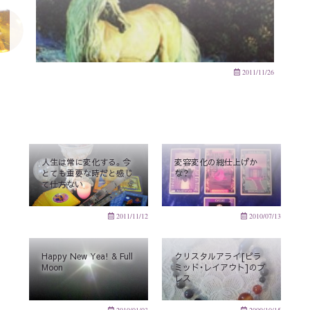
2011/11/26
人生は常に変化する。今
変容変化の総仕上げか
とても重要な時だと感じ
な？
て仕方ない
2011/11/12
2010/07/13
Happy New Yea! & Full
クリスタルアライ[ピラ
Moon
ミッド・レイアウト]のブ
レス