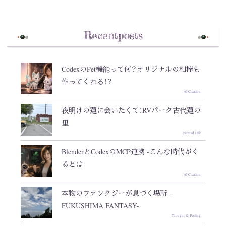
Recentposts
CodexのPet機能って何？オリジナルの相棒も
作ってくれる！？
AI Creation
夜明けの蓮に会いたくて：RVパーク古代蓮の
里
Nomad Life
BlenderとCodexのMCP連携 -こんな時代がく
るとは-
AI Creation
本物のファンタジーが息づく場所 -
FUKUSHIMA FANTASY-
Thought & Feeling