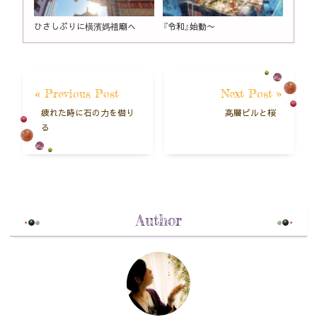
ひさしぶりに橫濱媽祖廟へ
『令和』始動〜
« Previous Post
Next Post »
疲れた時に石の力を借り
高層ビルと桜
る
Author