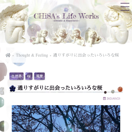
CHiSA's Life Works
~Dreams & Happiness~
Thought & Feeling
通りすがりに出会ったいろいろな桜
自然界
桜
風景
通りすがりに出会ったいろいろな桜
2021/03/23