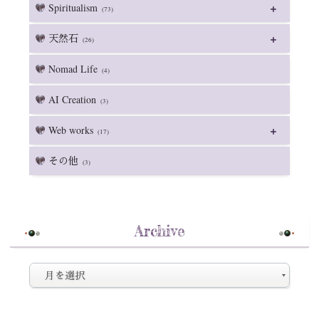
Spiritualism
(73)
天然石
(26)
Nomad Life
(4)
AI Creation
(3)
Web works
(17)
その他
(3)
Archive