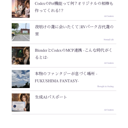
CodexのPet機能って何？オリジナルの相棒も
作ってくれる！？
AI Creation
夜明けの蓮に会いたくて：RVパーク古代蓮の
里
Nomad Life
BlenderとCodexのMCP連携 -こんな時代がく
るとは-
AI Creation
本物のファンタジーが息づく場所 -
FUKUSHIMA FANTASY-
Thought & Feeling
生成AIパスポート
AI Creation