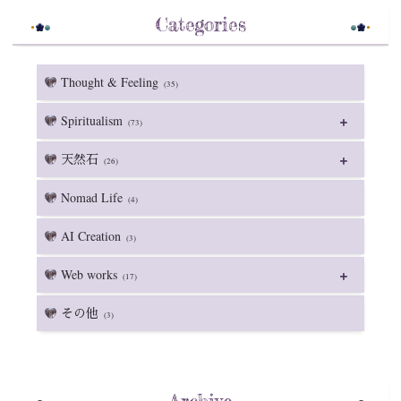
Categories
Thought & Feeling
(35)
Spiritualism
(73)
天然石
(26)
Nomad Life
(4)
AI Creation
(3)
Web works
(17)
その他
(3)
Archive