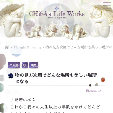
CHiSA's Life Works
~Dreams & Happiness~
Thought & Feeling
物の見方次第でどんな場所も美しい場所に
自然界
桜
風景
物の見方次第でどんな場所も美しい場所
になる
2021/03/27
まだ若い桜🌸
これから我々の人生以上の年数をかけてどんど