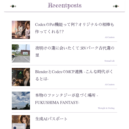
Recentposts
CodexのPet機能って何？オリジナルの相棒も
作ってくれる！？
AI Creation
夜明けの蓮に会いたくて：RVパーク古代蓮の
里
Nomad Life
BlenderとCodexのMCP連携 -こんな時代がく
るとは-
AI Creation
本物のファンタジーが息づく場所 -
FUKUSHIMA FANTASY-
Thought & Feeling
生成AIパスポート