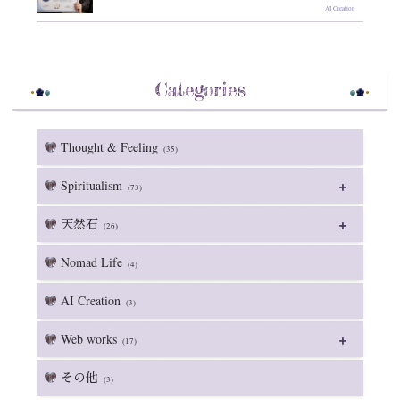
AI Creation
Categories
Thought & Feeling
(35)
Spiritualism
(73)
天然石
(26)
Nomad Life
(4)
AI Creation
(3)
Web works
(17)
その他
(3)