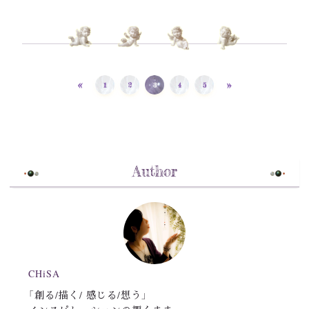
«
»
1
2
3
4
5
Author
CHiSA
「創る/描く/ 感じる/想う」