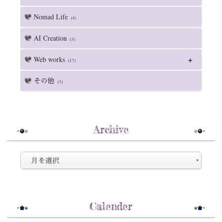
Nomad Life
(4)
AI Creation
(3)
Web works
(17)
その他
(3)
Archive
Calender