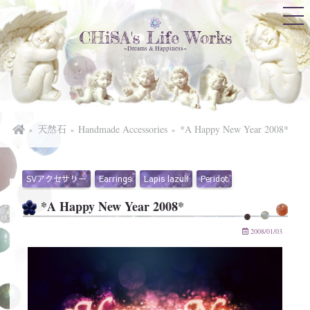
CHiSA's Life Works
~Dreams & Happiness~
天然石
Handmade Accessories
*A Happy New Year 2008*
SVアクセサリー
Earrings
Lapis lazuli
Peridot
*A Happy New Year 2008*
2008/01/03