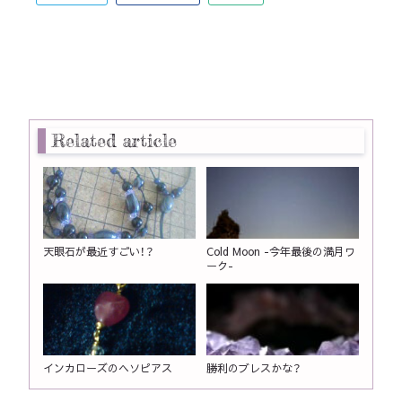
Related article
天眼石が最近すごい！？
Cold Moon -今年最後の満月ワ
ーク-
インカローズのヘソピアス
勝利のブレスかな？