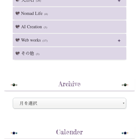
(26)
Nomad Life
(4)
AI Creation
(3)
Web works
(17)
その他
(3)
Archive
Calender