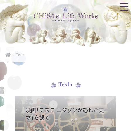
CHiSA's Life Works
~Dreams & Happiness~
Tesla
Tesla
映画「テスラ エジソンが恐れた天
才」を観て