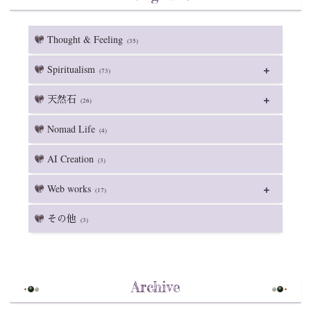
Thought & Feeling
(35)
Spiritualism
(73)
天然石
(26)
Nomad Life
(4)
AI Creation
(3)
Web works
(17)
その他
(3)
Archive