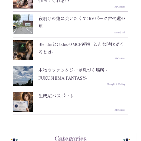
作ってくれる！？
AI Creation
夜明けの蓮に会いたくて：RVパーク古代蓮の
里
Nomad Life
BlenderとCodexのMCP連携 -こんな時代がく
るとは-
AI Creation
本物のファンタジーが息づく場所 -
FUKUSHIMA FANTASY-
Thought & Feeling
生成AIパスポート
AI Creation
Categories