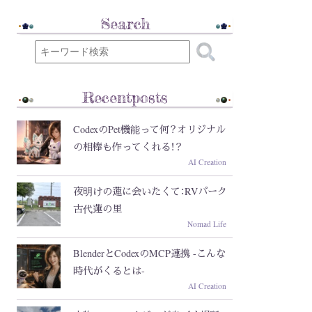
Search
Recentposts
CodexのPet機能って何？オリジナル
の相棒も作ってくれる！？
AI Creation
夜明けの蓮に会いたくて：RVパーク
古代蓮の里
Nomad Life
BlenderとCodexのMCP連携 -こんな
時代がくるとは-
AI Creation