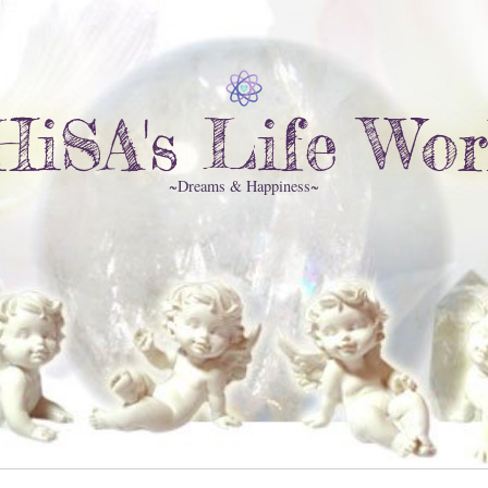
HiSA's Life Wor
~Dreams & Happiness~