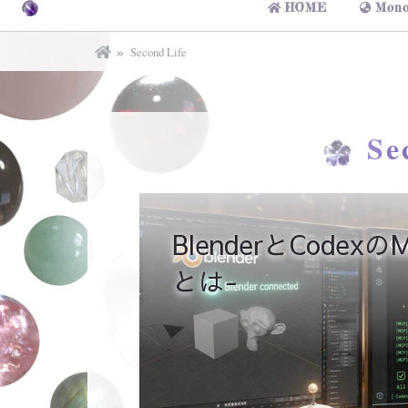
HOME
Mono
Second Life
Se
BlenderとCode
とは-