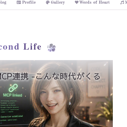
log
Profile
Gallery
Words of Heart
cond Life
xのMCP連携 -こんな時代がくる