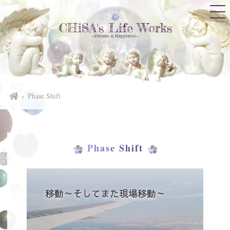
CHiSA's Life Works
~Dreams & Happiness~
Phase Shift
Phase Shift
移動～そしてまた現場移動～