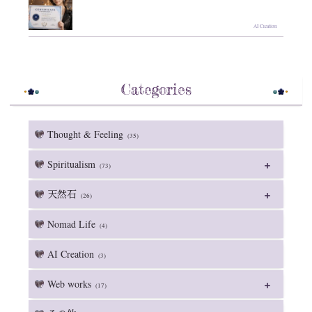
AI Creation
Categories
Thought & Feeling
(35)
Spiritualism
(73)
天然石
(26)
Nomad Life
(4)
AI Creation
(3)
Web works
(17)