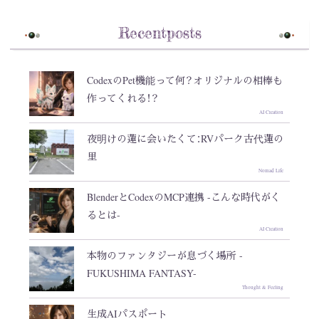
Recentposts
CodexのPet機能って何？オリジナルの相棒も
作ってくれる！？
AI Creation
夜明けの蓮に会いたくて：RVパーク古代蓮の
里
Nomad Life
BlenderとCodexのMCP連携 -こんな時代がく
るとは-
AI Creation
本物のファンタジーが息づく場所 -
FUKUSHIMA FANTASY-
Thought & Feeling
生成AIパスポート