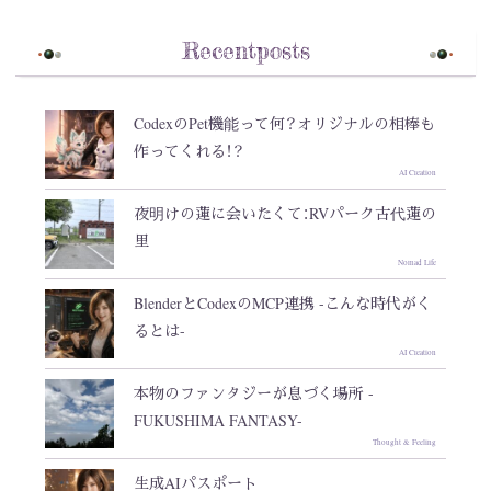
Recentposts
CodexのPet機能って何？オリジナルの相棒も
作ってくれる！？
AI Creation
夜明けの蓮に会いたくて：RVパーク古代蓮の
里
Nomad Life
BlenderとCodexのMCP連携 -こんな時代がく
るとは-
AI Creation
本物のファンタジーが息づく場所 -
FUKUSHIMA FANTASY-
Thought & Feeling
生成AIパスポート