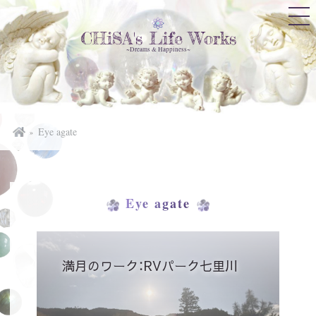
CHiSA's Life Works
~Dreams & Happiness~
Eye agate
Eye agate
満月のワーク：RVパーク七里川