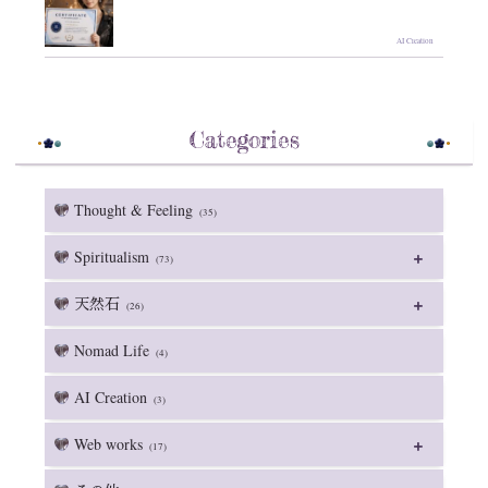
AI Creation
Categories
Thought & Feeling
(35)
Spiritualism
(73)
天然石
(26)
Nomad Life
(4)
AI Creation
(3)
Web works
(17)