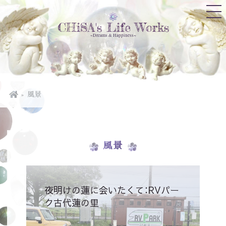
CHiSA's Life Works
~Dreams & Happiness~
風景
風景
夜明けの蓮に会いたくて：RVパー
ク古代蓮の里