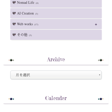
Nomad Life
(4)
AI Creation
(3)
Web works
(17)
その他
(3)
Archive
Calender