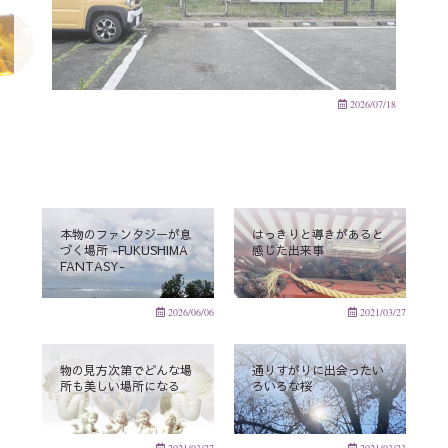
2026/07/18
本物のファンタジーが息
はっきりと導きがあると
づく場所 -FUKUSHIMA
感じた出来事
FANTASY-
2026/06/06
2021/03/27
物の見方次第でどんな場
通りすがりに出会ったい
所も美しい場所になる
ろいろな桜