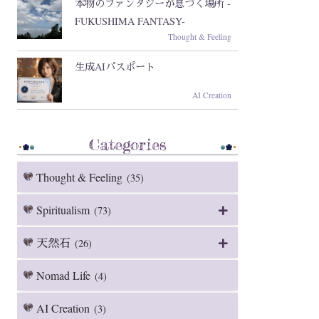
本物のファンタジーが息づく場所 -
FUKUSHIMA FANTASY-
Thought & Feeling
生成AIパスポート
AI Creation
Categories
Thought & Feeling
(35)
Spiritualism
(73)
天然石
(26)
Nomad Life
(4)
AI Creation
(3)