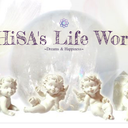
HiSA's Life Wor
~Dreams & Happiness~