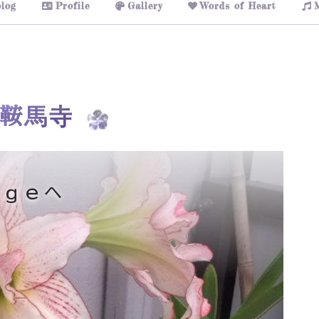
log
Profile
Gallery
Words of Heart
鞍馬寺
ａｇｅへ