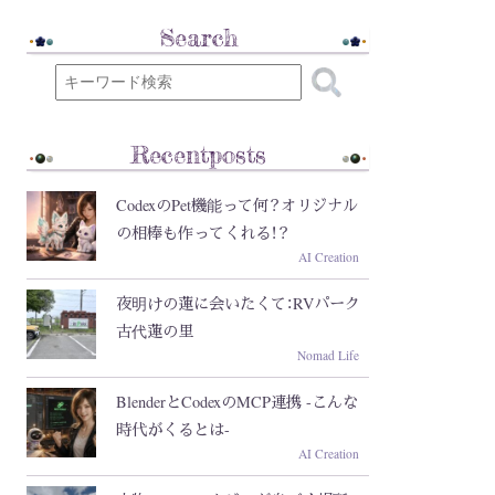
Search
Recentposts
CodexのPet機能って何？オリジナル
の相棒も作ってくれる！？
AI Creation
夜明けの蓮に会いたくて：RVパーク
古代蓮の里
Nomad Life
BlenderとCodexのMCP連携 -こんな
時代がくるとは-
AI Creation