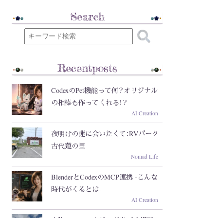
Search
Recentposts
CodexのPet機能って何？オリジナル
の相棒も作ってくれる！？
AI Creation
夜明けの蓮に会いたくて：RVパーク
古代蓮の里
Nomad Life
BlenderとCodexのMCP連携 -こんな
時代がくるとは-
AI Creation