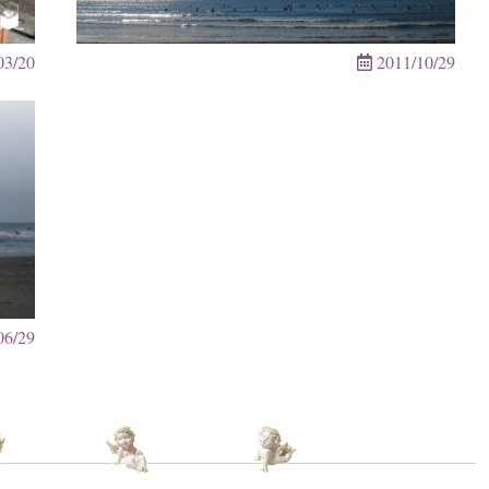
03/20
2011/10/29
06/29