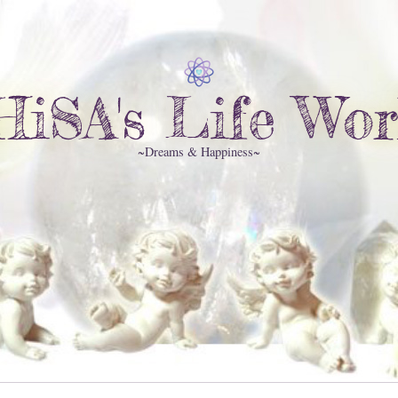
HiSA's Life Wor
~Dreams & Happiness~