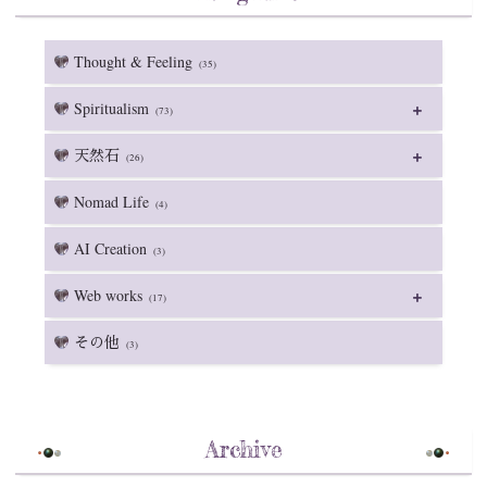
Thought & Feeling
(35)
Spiritualism
(73)
天然石
(26)
Nomad Life
(4)
AI Creation
(3)
Web works
(17)
その他
(3)
Archive