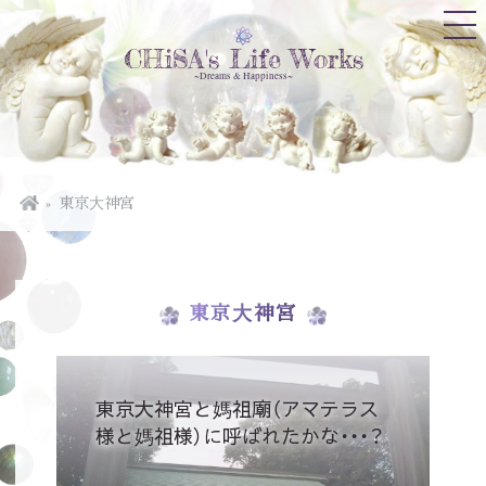
CHiSA's Life Works
~Dreams & Happiness~
東京大神宮
東京大神宮
東京大神宮と媽祖廟（アマテラス
様と媽祖様）に呼ばれたかな・・・？