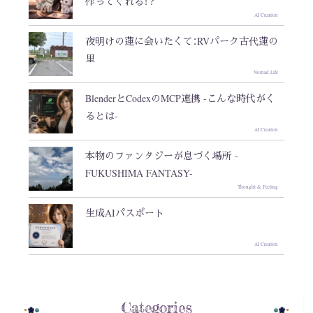
作ってくれる！？
AI Creation
夜明けの蓮に会いたくて：RVパーク古代蓮の
里
Nomad Life
BlenderとCodexのMCP連携 -こんな時代がく
るとは-
AI Creation
本物のファンタジーが息づく場所 -
FUKUSHIMA FANTASY-
Thought & Feeling
生成AIパスポート
AI Creation
Categories