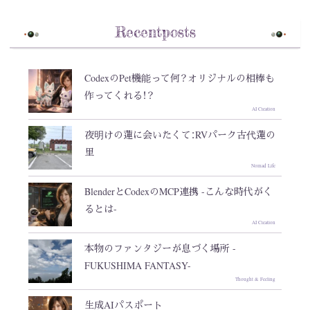
Recentposts
CodexのPet機能って何？オリジナルの相棒も
作ってくれる！？
AI Creation
夜明けの蓮に会いたくて：RVパーク古代蓮の
里
Nomad Life
BlenderとCodexのMCP連携 -こんな時代がく
るとは-
AI Creation
本物のファンタジーが息づく場所 -
FUKUSHIMA FANTASY-
Thought & Feeling
生成AIパスポート