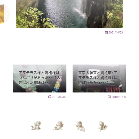
2021/04/23
アマテラス様と媽祖様は
東京大神宮と媽祖廟（ア
つながりがあった・・・？＆
マテラス様と媽祖様）に
呼ばれた意味は・・。
呼ばれたかな・・・？
2010/02/02
2010/01/30