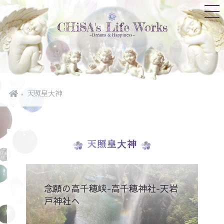
CHiSA's Life Works
~Dreams & Happiness~
天照皇大神
天照皇大神
念願の高千穂峡-高千穂神社-天岩
戸神社へ