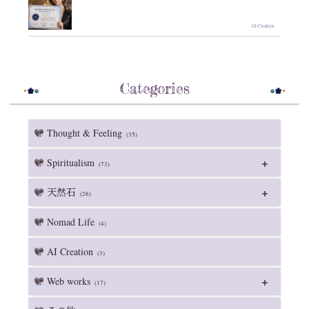
AI Creation
Categories
Thought & Feeling
(35)
Spiritualism
(73)
天然石
(26)
Nomad Life
(4)
AI Creation
(3)
Web works
(17)