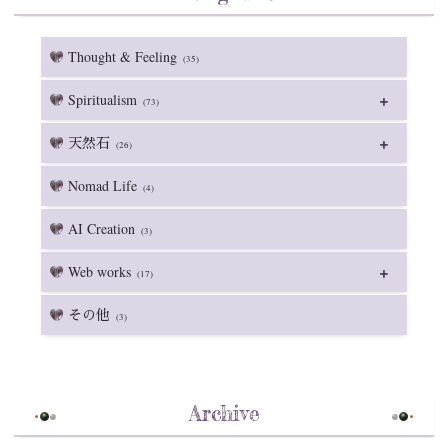
Thought & Feeling
(35)
Spiritualism
(73)
天然石
(26)
Nomad Life
(4)
AI Creation
(3)
Web works
(17)
その他
(3)
Archive