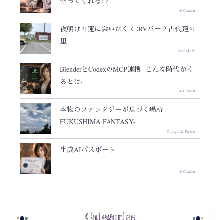
作ってくれる！？
AI Creation
夜明けの蓮に会いたくて：RVパーク古代蓮の
里
Nomad Life
BlenderとCodexのMCP連携 -こんな時代がく
るとは-
AI Creation
本物のファンタジーが息づく場所 -
FUKUSHIMA FANTASY-
Thought & Feeling
生成AIパスポート
AI Creation
Categories