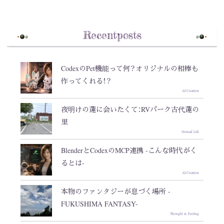
Recentposts
CodexのPet機能って何？オリジナルの相棒も
作ってくれる！？
AI Creation
夜明けの蓮に会いたくて：RVパーク古代蓮の
里
Nomad Life
BlenderとCodexのMCP連携 -こんな時代がく
るとは-
AI Creation
本物のファンタジーが息づく場所 -
FUKUSHIMA FANTASY-
Thought & Feeling