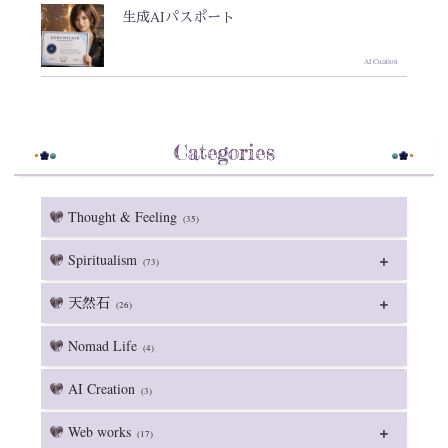
生成AIパスポート
AI Creation
Categories
Thought & Feeling
(35)
Spiritualism
(73)
天然石
(26)
Nomad Life
(4)
AI Creation
(3)
Web works
(17)