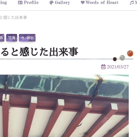
log
Profile
Gallery
Words of Heart
と感じた出来事
師
空海
寺・神社
ると感じた出来事
2021/03/27