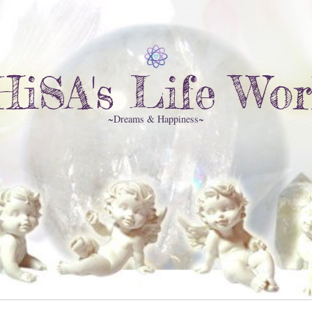
HiSA's Life Wor
~Dreams & Happiness~