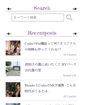
Search
Recentposts
CodexのPet機能って何？オリジナル
の相棒も作ってくれる！？
AI Creation
夜明けの蓮に会いたくて：RVパーク
古代蓮の里
Nomad Life
BlenderとCodexのMCP連携 -こんな
時代がくるとは-
AI Creation