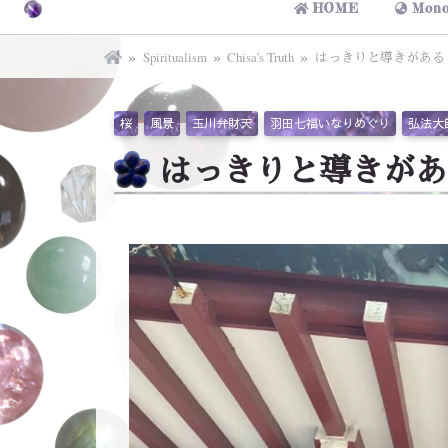
HOME
Mono
Spiritualism
Chisa's Truth
はっきりと導きがある
桜
風景
玉川弁財天
羽田七福いなりめぐり
弘法大
はっきりと導きがあ