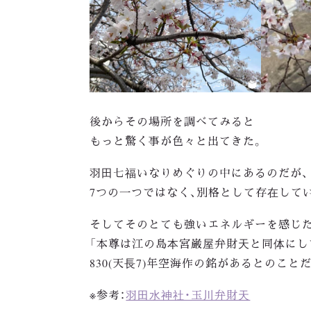
後からその場所を調べてみると
もっと驚く事が色々と出てきた。
羽田七福いなりめぐりの中にあるのだが、
7つの一つではなく、別格として存在して
そしてそのとても強いエネルギーを感じた
「
本尊は江の島本宮巌屋弁財天と同体にし
830(天長7)年空海作の銘があるとのこと
※参考：
羽田水神社・玉川弁財天