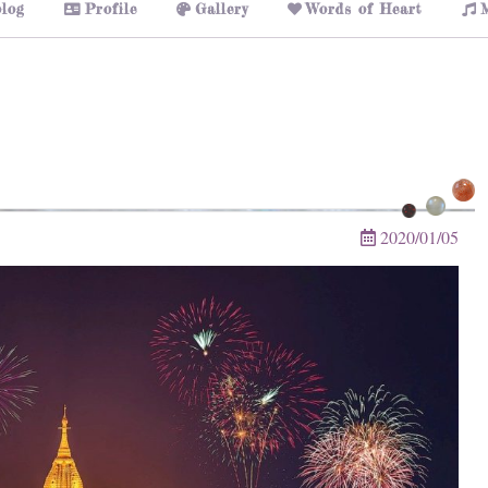
log
Profile
Gallery
Words of Heart
2020/01/05