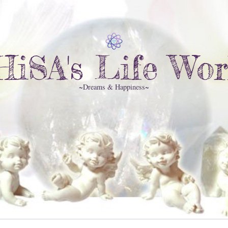
HiSA's Life Wor
~Dreams & Happiness~