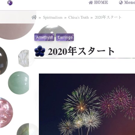
HOME
Mono
Spiritualism
Chisa's Truth
2020年スタート
Amethyst
Earrings
2020年スタート