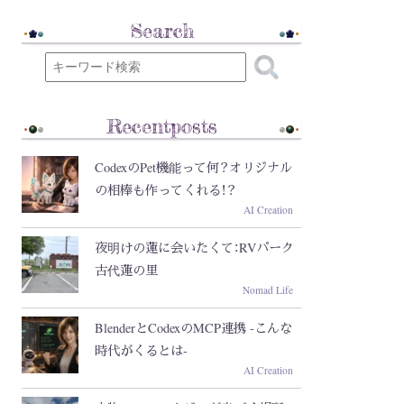
Search
Recentposts
CodexのPet機能って何？オリジナル
の相棒も作ってくれる！？
AI Creation
夜明けの蓮に会いたくて：RVパーク
古代蓮の里
Nomad Life
BlenderとCodexのMCP連携 -こんな
時代がくるとは-
AI Creation