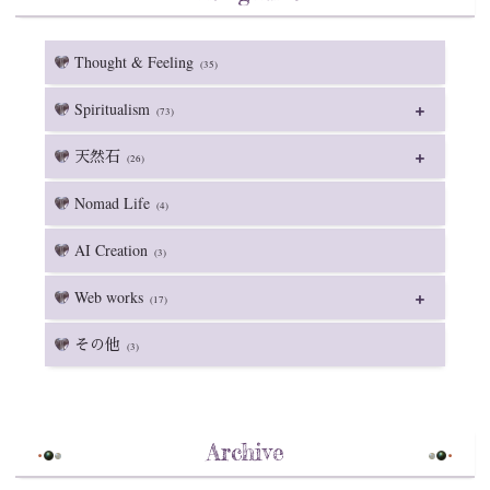
Thought & Feeling
(35)
Spiritualism
(73)
天然石
(26)
Nomad Life
(4)
AI Creation
(3)
Web works
(17)
その他
(3)
Archive