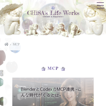
CHiSA's Life Works
~Dreams & Happiness~
MCP
MCP
BlenderとCodexのMCP連携 -こ
んな時代がくるとは-