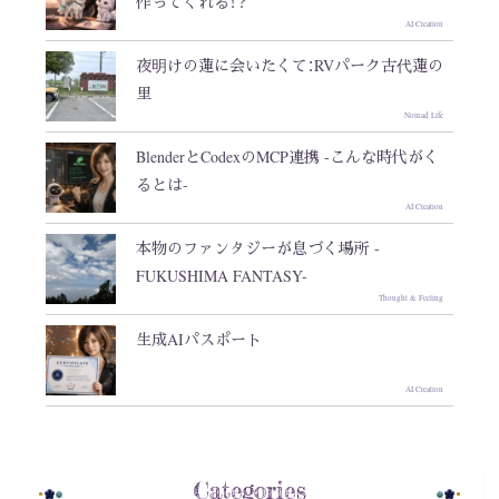
作ってくれる！？
AI Creation
夜明けの蓮に会いたくて：RVパーク古代蓮の
里
Nomad Life
BlenderとCodexのMCP連携 -こんな時代がく
るとは-
AI Creation
本物のファンタジーが息づく場所 -
FUKUSHIMA FANTASY-
Thought & Feeling
生成AIパスポート
AI Creation
Categories