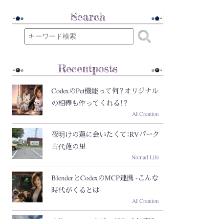
Search
Recentposts
CodexのPet機能って何？オリジナル
の相棒も作ってくれる！？
AI Creation
夜明けの蓮に会いたくて：RVパーク
古代蓮の里
Nomad Life
BlenderとCodexのMCP連携 -こんな
時代がくるとは-
AI Creation