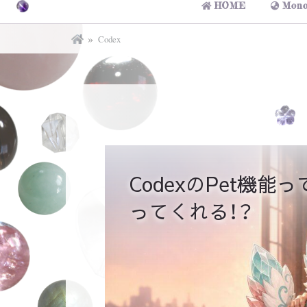
HOME
Mono
Codex
CodexのPet機
ってくれる！？