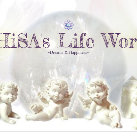
HiSA's Life Wor
~Dreams & Happiness~