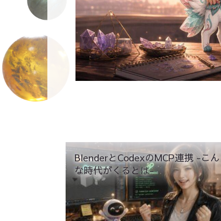
BlenderとCodexのMCP連携 -こん
な時代がくるとは-