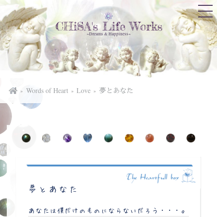
CHiSA's Life Works
~Dreams & Happiness~
Words of Heart
Love
夢とあなた
夢とあなた
あなたは僕だけのものにならないだろう・・・。