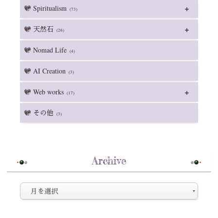
Spiritualism
(73)
天然石
(26)
Nomad Life
(4)
AI Creation
(3)
Web works
(17)
その他
(3)
Archive