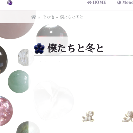
HOME
Mono
その他
僕たちと冬と
僕たちと冬と
夏なのに、僕たちは さみしさという、寒さに凍える小さな子猫のようだった 二人寄り添い 一緒にすごすことが こんなにあたたかいことだと いつの間にか寒さも忘れていつも一緒にいたんだね だんだんと寒い季節になり 二人の関係は 寒さを紛らすためだけのものだと お互い感じ始めていった
そして・・・・・・
二人でいても あたためあえないようになってしまった 今は冬 僕たちにもそれぞれ本当に寒い季節