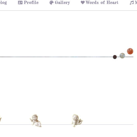
log
Profile
Gallery
Words of Heart