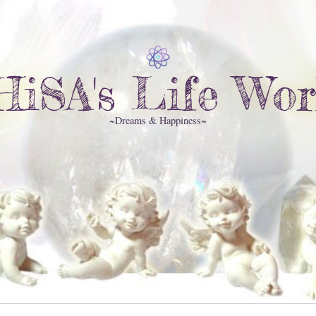
HiSA's Life Wor
~Dreams & Happiness~