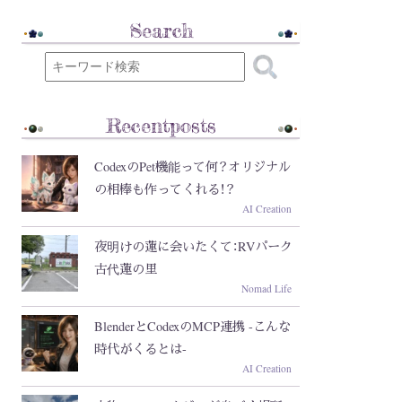
Search
Recentposts
CodexのPet機能って何？オリジナル
の相棒も作ってくれる！？
AI Creation
夜明けの蓮に会いたくて：RVパーク
古代蓮の里
Nomad Life
BlenderとCodexのMCP連携 -こんな
時代がくるとは-
AI Creation