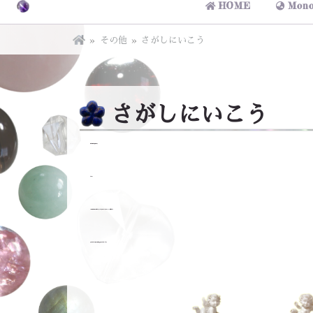
HOME
Mono
その他
さがしにいこう
さがしにいこう
幸せを探しに旅に出よう
ひとりで
今の僕には本当の幸せというものが きっとまだ わかっていないと思うから
きっとどこかで 本当の幸せに 巡り会える気がするから