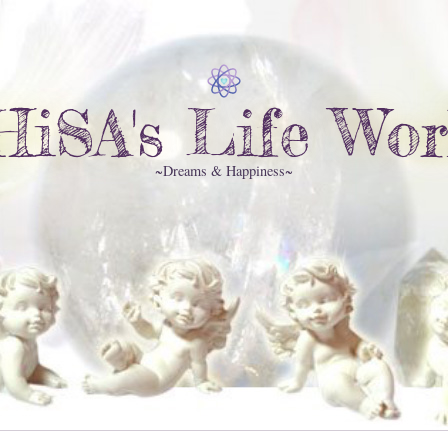
HiSA's Life Wor
~Dreams & Happiness~