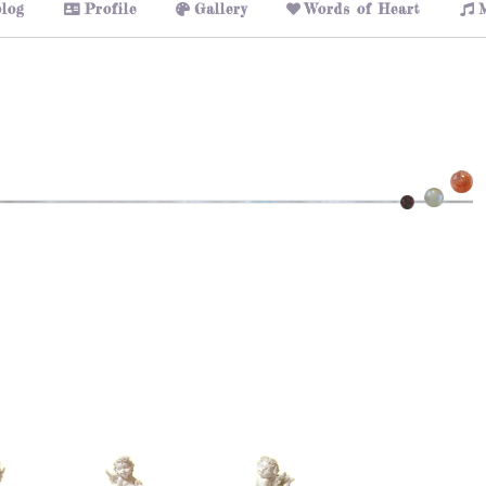
log
Profile
Gallery
Words of Heart