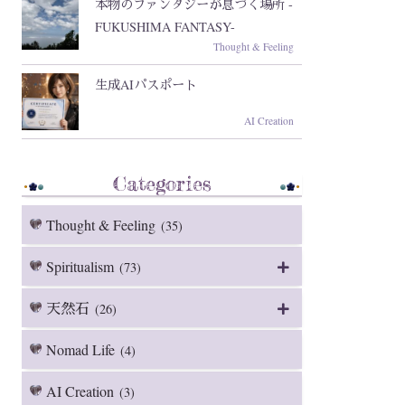
本物のファンタジーが息づく場所 -
FUKUSHIMA FANTASY-
Thought & Feeling
生成AIパスポート
AI Creation
Categories
Thought & Feeling
(35)
Spiritualism
(73)
天然石
(26)
Nomad Life
(4)
AI Creation
(3)