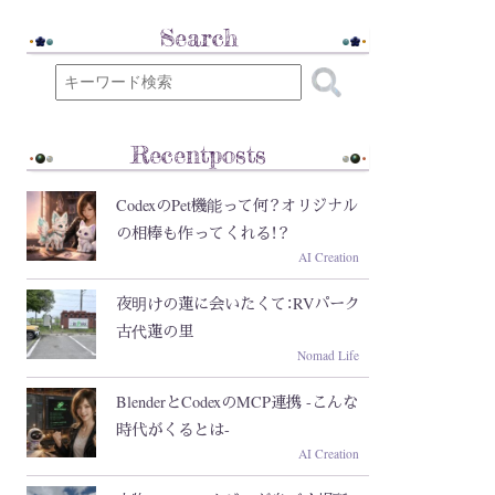
Search
Recentposts
CodexのPet機能って何？オリジナル
の相棒も作ってくれる！？
AI Creation
夜明けの蓮に会いたくて：RVパーク
古代蓮の里
Nomad Life
BlenderとCodexのMCP連携 -こんな
時代がくるとは-
AI Creation