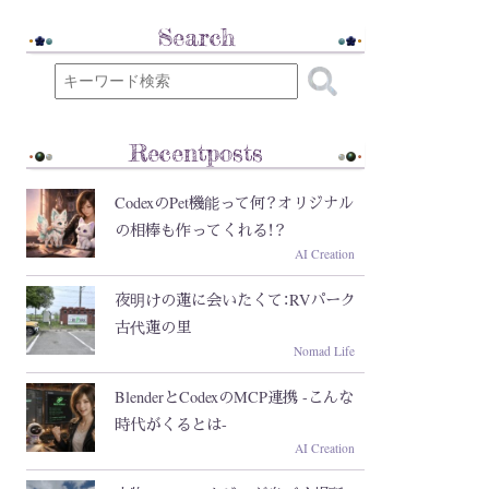
Search
Recentposts
CodexのPet機能って何？オリジナル
の相棒も作ってくれる！？
AI Creation
夜明けの蓮に会いたくて：RVパーク
古代蓮の里
Nomad Life
BlenderとCodexのMCP連携 -こんな
時代がくるとは-
AI Creation