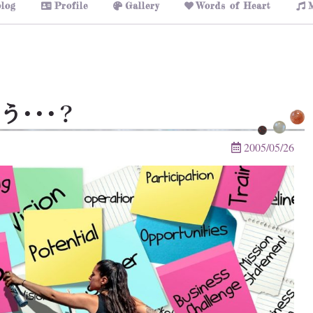
log
Profile
Gallery
Words of Heart
・・・？
2005/05/26