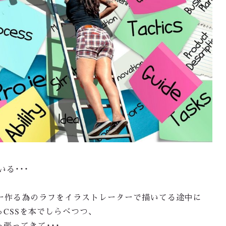
る・・・
ービー作る為のラフをイラストレーターで描いてる途中に
やらCSSを本でしらべつつ、
張ってきて・・・