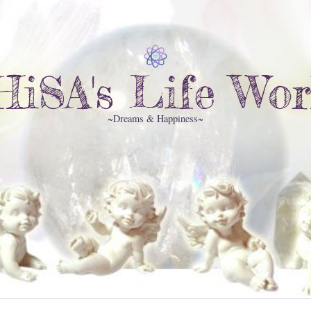
HiSA's Life Wor
~Dreams & Happiness~