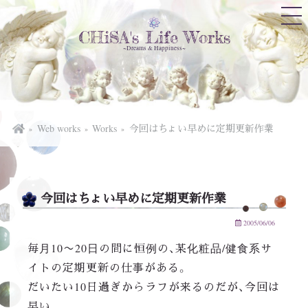
CHiSA's Life Works
~Dreams & Happiness~
Web works
Works
今回はちょい早めに定期更新作業
今回はちょい早めに定期更新作業
2005/06/06
毎月10〜20日の間に恒例の、某化粧品/健食系サ
イトの定期更新の仕事がある。
だいたい10日過ぎからラフが来るのだが、今回は
早い。