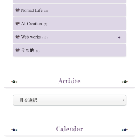
Nomad Life
(4)
AI Creation
(3)
Web works
(17)
その他
(3)
Archive
Calender