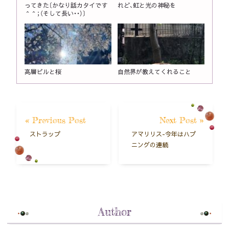
ってきた〔かなり話カタイです
れど、虹と光の神秘を
＾＾；（そして長い・・）〕
高層ビルと桜
自然界が教えてくれること
« Previous Post
Next Post »
ストラップ
アマリリス-今年はハプ
ニングの連続
Author