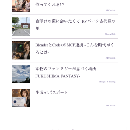
作ってくれる！？
AI Creation
夜明けの蓮に会いたくて：RVパーク古代蓮の
里
Nomad Life
BlenderとCodexのMCP連携 -こんな時代がく
るとは-
AI Creation
本物のファンタジーが息づく場所 -
FUKUSHIMA FANTASY-
Thought & Feeling
生成AIパスポート
AI Creation