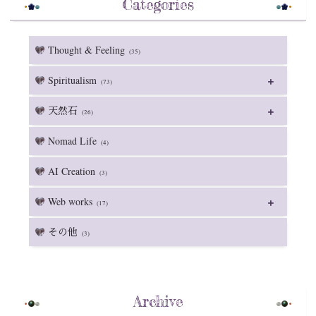
Categories
Thought & Feeling
(35)
Spiritualism
(73)
天然石
(26)
Nomad Life
(4)
AI Creation
(3)
Web works
(17)
その他
(3)
Archive