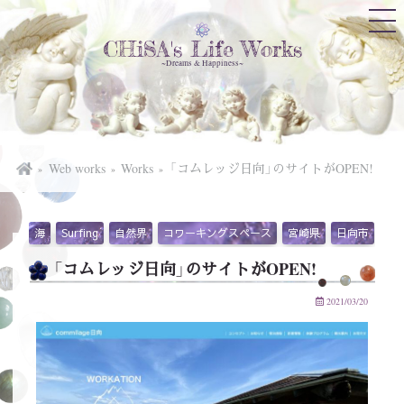
CHiSA's Life Works
~Dreams & Happiness~
Web works
Works
「コムレッジ日向」のサイトがOPEN!
海
Surfing
自然界
コワーキングスペース
宮崎県
日向市
コ
「コムレッジ日向」のサイトがOPEN!
2021/03/20