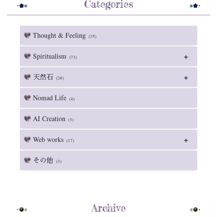
Categories
Thought & Feeling
(35)
Spiritualism
(73)
天然石
(26)
Nomad Life
(4)
AI Creation
(3)
Web works
(17)
その他
(3)
Archive