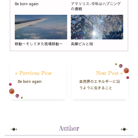
Be born again
アマリリス-今年はハプニング
の連続
移動～そしてまた現場移動～
高層ビルと桜
« Previous Post
Next Post »
Be born again
自然界のエネルギーに沿
うように生きること
Author