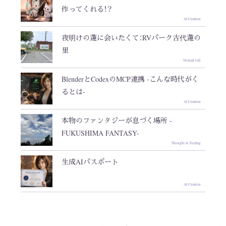
作ってくれる！？
AI Creation
夜明けの蓮に会いたくて：RVパーク古代蓮の
里
Nomad Life
BlenderとCodexのMCP連携 -こんな時代がく
るとは-
AI Creation
本物のファンタジーが息づく場所 -
FUKUSHIMA FANTASY-
Thought & Feeling
生成AIパスポート
AI Creation