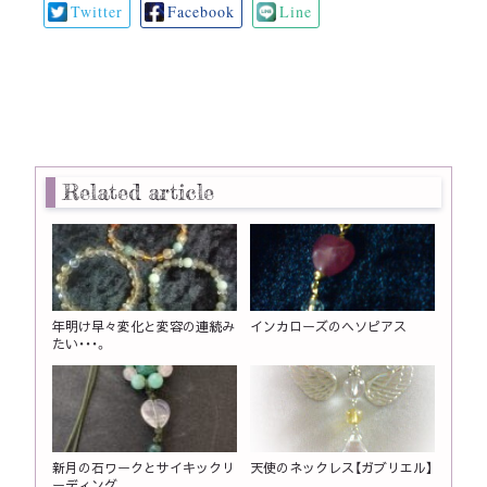
Twitter
Facebook
Line
Related article
年明け早々変化と変容の連続み
インカローズのヘソピアス
たい・・・。
新月の石ワークとサイキックリ
天使のネックレス【ガブリエル】
ーディング