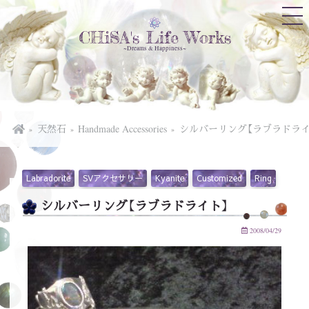
CHiSA's Life Works
~Dreams & Happiness~
天然石
Handmade Accessories
シルバーリング【ラブラドライ
Labradorite
SVアクセサリー
Kyanite
Customized
Ring
シルバーリング【ラブラドライト】
2008/04/29