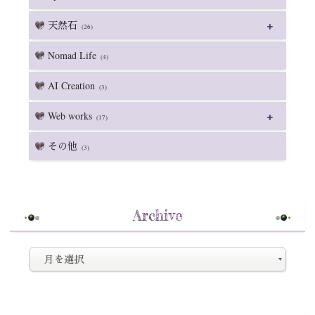
天然石
(26)
Nomad Life
(4)
AI Creation
(3)
Web works
(17)
その他
(3)
Archive