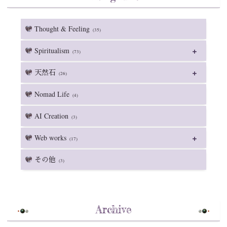
Thought & Feeling
(35)
Spiritualism
(73)
天然石
(26)
Nomad Life
(4)
AI Creation
(3)
Web works
(17)
その他
(3)
Archive