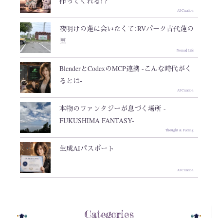
作ってくれる！？
AI Creation
夜明けの蓮に会いたくて：RVパーク古代蓮の
里
Nomad Life
BlenderとCodexのMCP連携 -こんな時代がく
るとは-
AI Creation
本物のファンタジーが息づく場所 -
FUKUSHIMA FANTASY-
Thought & Feeling
生成AIパスポート
AI Creation
Categories