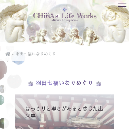
CHiSA's Life Works
~Dreams & Happiness~
羽田七福いなりめぐり
羽田七福いなりめぐり
はっきりと導きがあると感じた出
来事