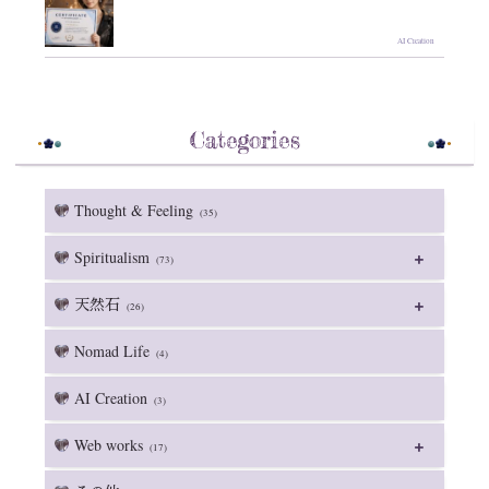
AI Creation
Categories
Thought & Feeling
(35)
Spiritualism
(73)
天然石
(26)
Nomad Life
(4)
AI Creation
(3)
Web works
(17)