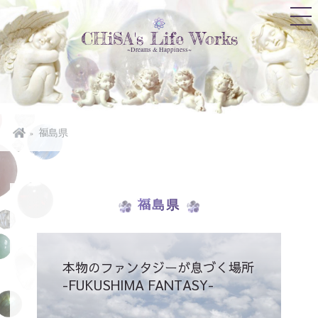
CHiSA's Life Works
~Dreams & Happiness~
福島県
福島県
本物のファンタジーが息づく場所
-FUKUSHIMA FANTASY-