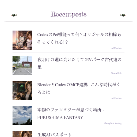
Recentposts
CodexのPet機能って何？オリジナルの相棒も
作ってくれる！？
AI Creation
夜明けの蓮に会いたくて：RVパーク古代蓮の
里
Nomad Life
BlenderとCodexのMCP連携 -こんな時代がく
るとは-
AI Creation
本物のファンタジーが息づく場所 -
FUKUSHIMA FANTASY-
Thought & Feeling
生成AIパスポート