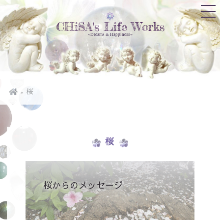
CHiSA's Life Works
~Dreams & Happiness~
桜
桜
桜からのメッセージ