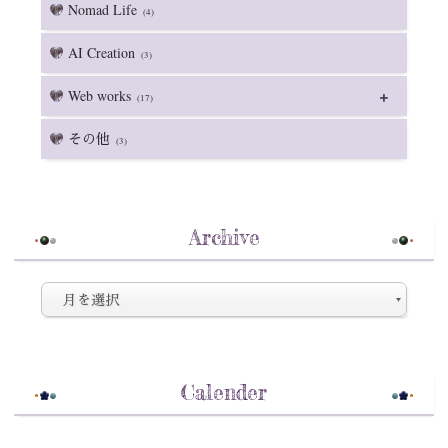
Nomad Life
(4)
AI Creation
(3)
Web works
(17)
その他
(3)
Archive
Calender