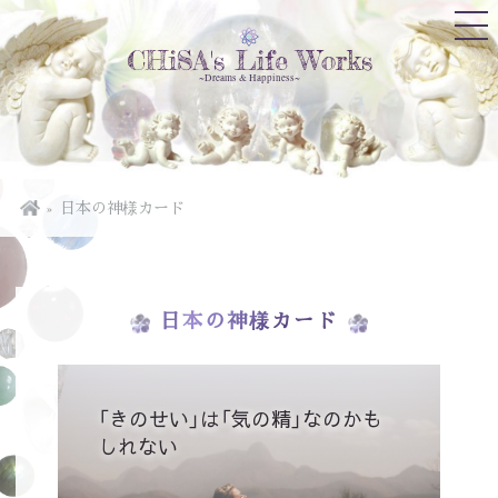
CHiSA's Life Works
~Dreams & Happiness~
日本の神様カード
日本の神様カード
「きのせい」は「気の精」なのかも
しれない