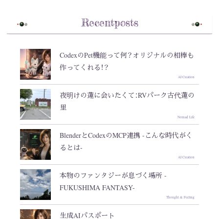
Recentposts
CodexのPet機能って何？オリジナルの相棒も
作ってくれる！？
AI Creation
夜明けの蓮に会いたくて：RVパーク古代蓮の
里
Nomad Life
BlenderとCodexのMCP連携 -こんな時代がく
るとは-
AI Creation
本物のファンタジーが息づく場所 -
FUKUSHIMA FANTASY-
Thought & Feeling
生成AIパスポート