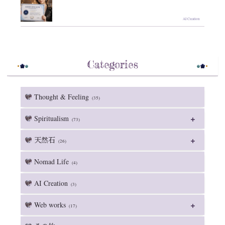
AI Creation
Categories
Thought & Feeling
(35)
Spiritualism
(73)
天然石
(26)
Nomad Life
(4)
AI Creation
(3)
Web works
(17)