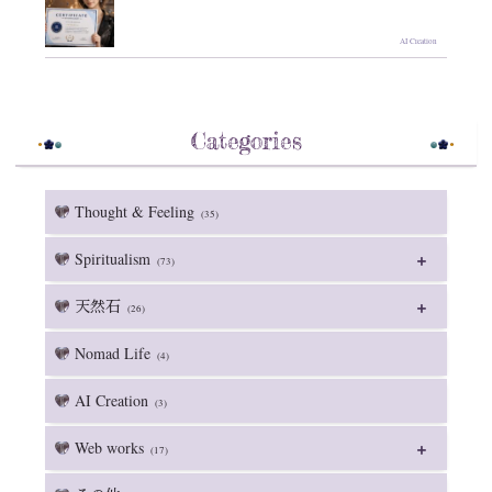
AI Creation
Categories
Thought & Feeling
(35)
Spiritualism
(73)
天然石
(26)
Nomad Life
(4)
AI Creation
(3)
Web works
(17)