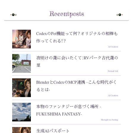
Recentposts
CodexのPet機能って何？オリジナルの相棒も
作ってくれる！？
AI Creation
夜明けの蓮に会いたくて：RVパーク古代蓮の
里
Nomad Life
BlenderとCodexのMCP連携 -こんな時代がく
るとは-
AI Creation
本物のファンタジーが息づく場所 -
FUKUSHIMA FANTASY-
Thought & Feeling
生成AIパスポート