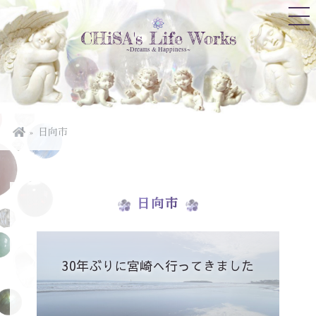
CHiSA's Life Works
~Dreams & Happiness~
日向市
日向市
30年ぶりに宮崎へ行ってきました