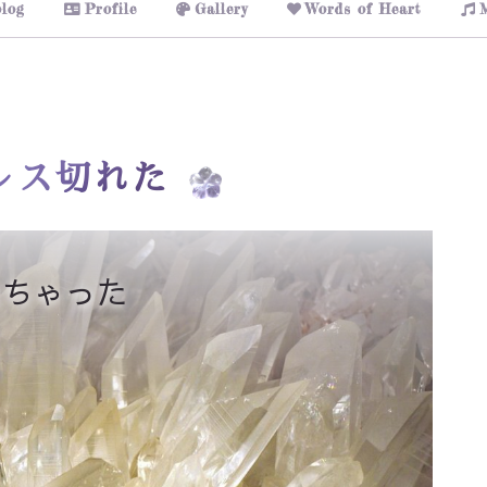
log
Profile
Gallery
Words of Heart
レス切れた
れちゃった