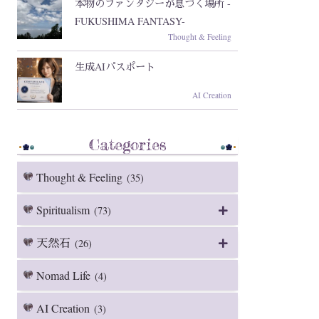
本物のファンタジーが息づく場所 -
FUKUSHIMA FANTASY-
Thought & Feeling
生成AIパスポート
AI Creation
Categories
Thought & Feeling
(35)
Spiritualism
(73)
天然石
(26)
Nomad Life
(4)
AI Creation
(3)