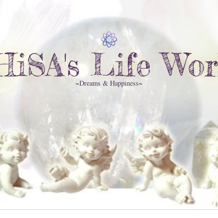
HiSA's Life Wor
~Dreams & Happiness~