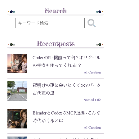
Search
Recentposts
CodexのPet機能って何？オリジナル
の相棒も作ってくれる！？
AI Creation
夜明けの蓮に会いたくて：RVパーク
古代蓮の里
Nomad Life
BlenderとCodexのMCP連携 -こんな
時代がくるとは-
AI Creation