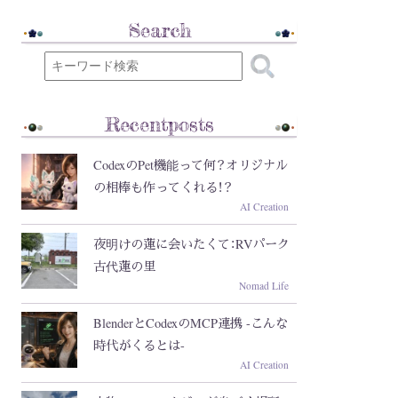
Search
Recentposts
CodexのPet機能って何？オリジナル
の相棒も作ってくれる！？
AI Creation
夜明けの蓮に会いたくて：RVパーク
古代蓮の里
Nomad Life
BlenderとCodexのMCP連携 -こんな
時代がくるとは-
AI Creation