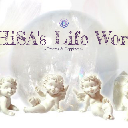
HiSA's Life Wor
~Dreams & Happiness~