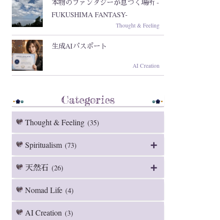
本物のファンタジーが息づく場所 -
FUKUSHIMA FANTASY-
Thought & Feeling
生成AIパスポート
AI Creation
Categories
Thought & Feeling
(35)
Spiritualism
(73)
天然石
(26)
Nomad Life
(4)
AI Creation
(3)