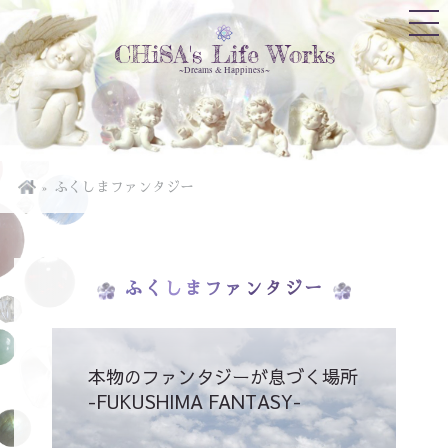
CHiSA's Life Works
~Dreams & Happiness~
ふくしまファンタジー
ふくしまファンタジー
本物のファンタジーが息づく場所
-FUKUSHIMA FANTASY-