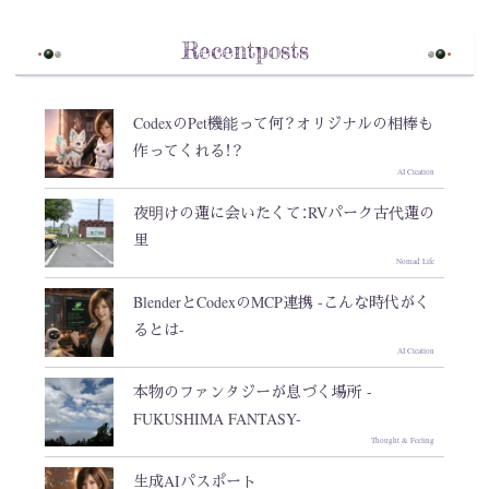
Recentposts
CodexのPet機能って何？オリジナルの相棒も
作ってくれる！？
AI Creation
夜明けの蓮に会いたくて：RVパーク古代蓮の
里
Nomad Life
BlenderとCodexのMCP連携 -こんな時代がく
るとは-
AI Creation
本物のファンタジーが息づく場所 -
FUKUSHIMA FANTASY-
Thought & Feeling
生成AIパスポート