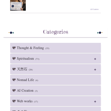
AI Creation
Categories
Thought & Feeling
(35)
Spiritualism
(73)
天然石
(26)
Nomad Life
(4)
AI Creation
(3)
Web works
(17)