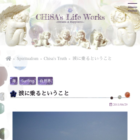
CHiSA's Life Works
~Dreams & Happiness~
Spiritualism
Chisa's Truth
波に乗るということ
海
Surfing
自然界
波に乗るということ
2011/06/29