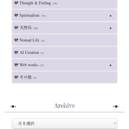
Thought & Feeling
(35)
Spiritualism
(73)
天然石
(26)
Nomad Life
(4)
AI Creation
(3)
Web works
(17)
その他
(3)
Archive