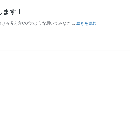
します！
本
おける考え方やどのような思いでみなさ …
続きを読む
で
紹
介
さ
れ
た
こ
と
＆
シ
ョ
ッ
プ
オ
ー
プ
ン