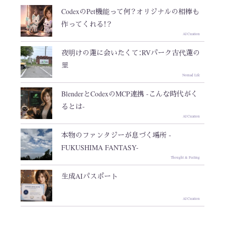
CodexのPet機能って何？オリジナルの相棒も
作ってくれる！？
AI Creation
夜明けの蓮に会いたくて：RVパーク古代蓮の
里
Nomad Life
BlenderとCodexのMCP連携 -こんな時代がく
るとは-
AI Creation
本物のファンタジーが息づく場所 -
FUKUSHIMA FANTASY-
Thought & Feeling
生成AIパスポート
AI Creation