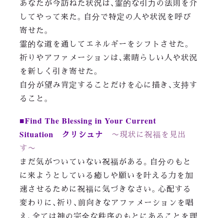
あなたが今訪ねた状況は、霊的な引力の法則を介
してやって来た。自分で特定の人や状況を呼び
寄せた。
霊的な道を通してエネルギーをシフトさせた。
祈りやアファメーションは、素晴らしい人や状況
を新しく引き寄せた。
自分が望み肯定することだけを心に描き、支持す
ること。
■Find The Blessing in Your Current
Situation クリシュナ
〜現状に祝福を見出
す〜
まだ気がついていない祝福がある。自分のもと
に来ようとしている癒しや願いを叶える力を加
速させるために祝福に気づきなさい。心配する
変わりに、祈り、前向きなアファメーションを唱
え、全ては神の完全な秩序のもとにあることを理