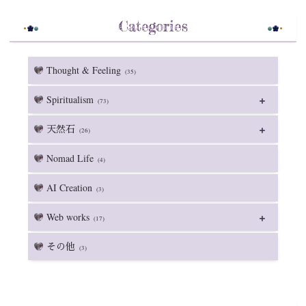
Categories
Thought & Feeling
(35)
Spiritualism
(73)
天然石
(26)
Nomad Life
(4)
AI Creation
(3)
Web works
(17)
その他
(3)