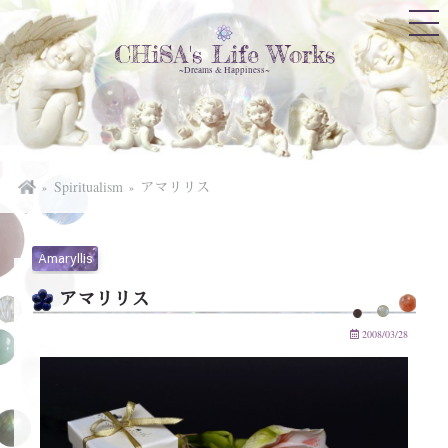
CHiSA's Life Works
~Dreams & Happiness~
Spiritualism
アマリリス
Amaryllis
アマリリス
2008/03/28