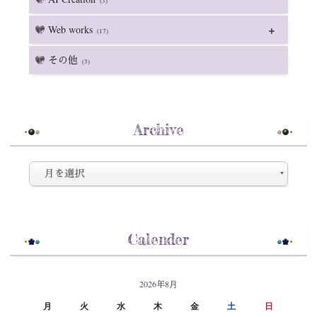
(3)
Web works
(17)
その他
(3)
Archive
Calender
2026年8月
月
火
水
木
金
土
日