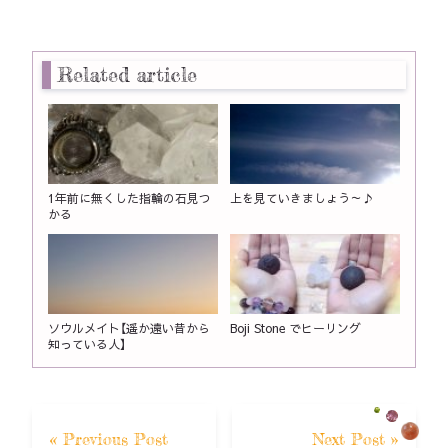
Related article
1年前に無くした指輪の石見つ
上を見ていきましょう～♪
かる
ソウルメイト【遥か遠い昔から
Boji Stone でヒーリング
知っている人】
« Previous Post
Next Post »