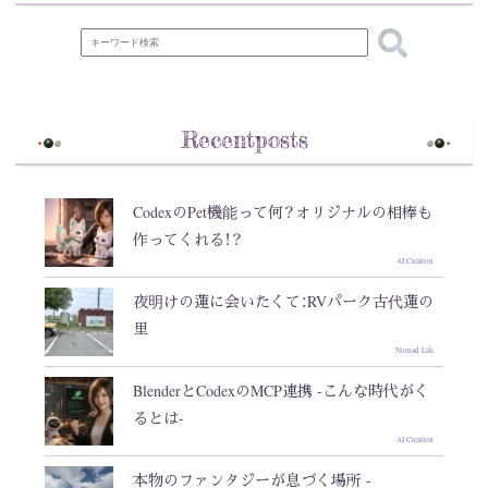
Recentposts
CodexのPet機能って何？オリジナルの相棒も
作ってくれる！？
AI Creation
夜明けの蓮に会いたくて：RVパーク古代蓮の
里
Nomad Life
BlenderとCodexのMCP連携 -こんな時代がく
るとは-
AI Creation
本物のファンタジーが息づく場所 -