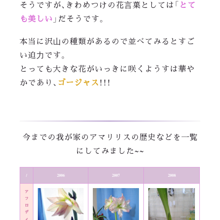
とて
そうですが、きわめつけの花言葉としては「
も美しい
」だそうです。
本当に沢山の種類があるので並べてみるとすご
い迫力です。
とっても大きな花がいっきに咲くようすは華や
ゴージャス
かであり、
！！！
今までの我が家のアマリリスの歴史などを一覧
にしてみました~~
/
2006
2007
2008
ア
フ
ロ
デ
ィ