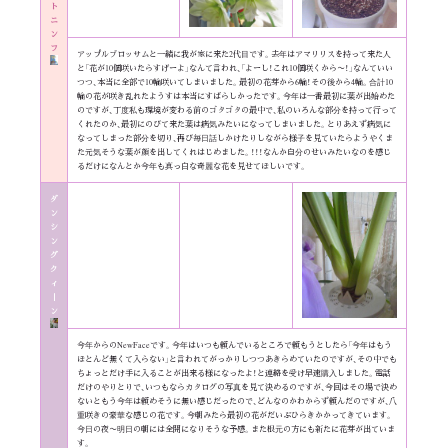
ト
ニ
ン
フ
アップルブロッサムと一緒に我が家に来た2代目です。去年はアマリリスを持って来た人
と「花が10個咲いたらすげーよ」なんて言われ、「よーし！これ10個咲くから〜！」なんていい
つつ、本当に全部で10輪咲いてしまいました。最初の花芽から6輪！その後から4輪。合計10
輪の花が咲き乱れたようすは本当にすばらしかったです。今年は一番最初に葉が出始めた
のですが、丁度私も環境が変わる前のゴタゴタの最中で、私のいろんな部分を持って行って
くれたのか、最初にのびて来た葉は病気みたいになってしまいました。とりあえず病気に
なってしまった部分を切り、再び毎日話しかけたりしながら様子を見ていたらようやくま
た元気そうな葉が顔を出してくれはじめました。！！！なんか自分のせいみたいなのを感じ
るだけになんとか今年も真っ白な奇麗な花を見せてほしいです。
ダ
ン
シ
ン
グ
ク
ィ
｜
ン
今年からのNewFaceです。今年はいつも頼んでいるところで頼もうとしたら「今年はもう
ほとんど無くて入らない」と言われてがっかりしつつあきらめていたのですが、その中でも
ちょっとだけ手に入ることが出来る様になったよ！と連絡を受け早速購入しました。電話
だけのやりとりで、いつもならカタログの写真を見て決めるのですが、今回はその場で決め
ないともう今年は頼めそうに無い感じだったので、どんなのかわからず頼んだのですが、八
重咲きの豪華な感じの花です。今朝みたら最初の花がだいぶひらきかかってきています。
今日の夜〜明日の朝には全開になりそうな予感。また根元の方にも新たに花芽が出ていま
す。