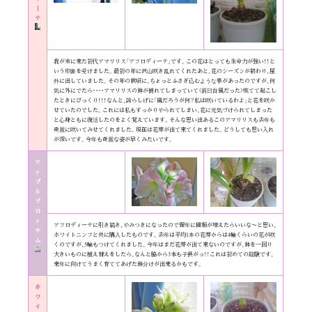
｜
テ
我が家に来た初代アマリリス「アフロディーテ」です。この花はとっても生命力が強い！！と
いう印象を受けました。最初の年に沢山咲き乱れてくれたあと、花のシーズンが終わり、屋
外に出していました。その年の秋頃に、ちょっとふさぎ込むような事があったのですが、何
気に外にでたら・・・・アマリリスの鉢が倒れてしまっていて（前日台風だった）慌てて起こし
たときにびっくり！！！なんと、誇らしげに「嵐だろうが何？私は咲いているわよ」と花を咲か
せていたのでした。これには私もすっかりやられてしまい、花に元気づけられてしまった
と心身ともに復活したのをよく覚えています。そんな思い出あるこのアマリリスも去年も
奇麗に咲いてみせてくれました。現在は花芽が出て来てくれました。どうしても思い入れ
が深いです。今年も奇麗な姿が早くみたいです。
ア
ッ
プ
ル
ブ
ロ
ッ
アフロディーテに引き続き、やみつきになったので翌年に種類が増えたらいいな〜と思い、
サ
ホワイトニンフと共に購入したものです。去年は平均1本の花芽からは4輪くらいの花が咲
ム
くのですが、5輪もつけてくれました。今年はまだ花芽が出て来ないのですが、鉢を一回り
大きいものに植え替えをしたら、なんと脇から3本も子供がっ！！これは初めての経験です。
来年に向けてうまく育ててあげた鉢分けが出来るかもです。
ホ
ワ
イ