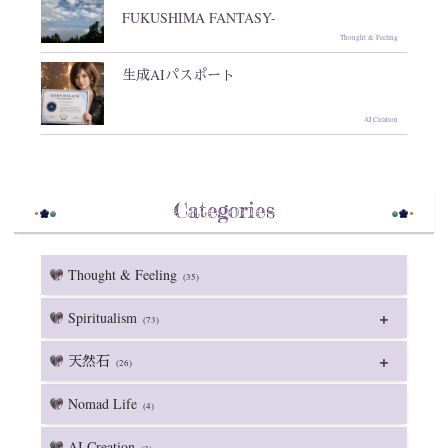
FUKUSHIMA FANTASY-
Thought & Feeling
生成AIパスポート
AI Creation
Categories
Thought & Feeling
(35)
Spiritualism
(73)
天然石
(26)
Nomad Life
(4)
AI Creation