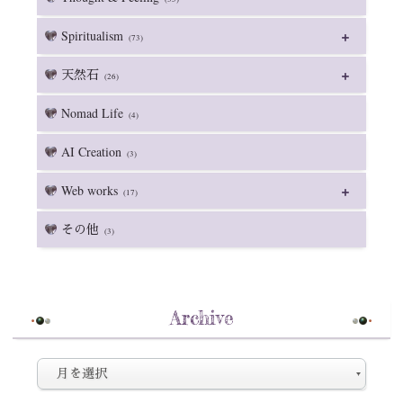
Spiritualism
(73)
天然石
(26)
Nomad Life
(4)
AI Creation
(3)
Web works
(17)
その他
(3)
Archive