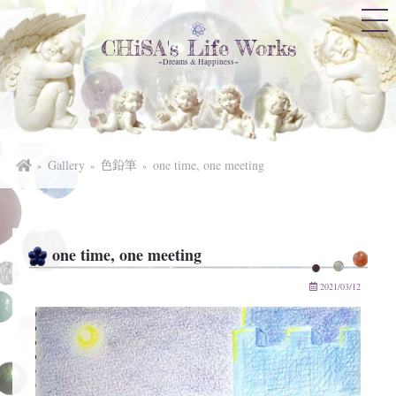
CHiSA's Life Works
~Dreams & Happiness~
Gallery
色鉛筆
one time, one meeting
one time, one meeting
2021/03/12