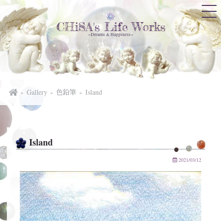
CHiSA's Life Works
~Dreams & Happiness~
Gallery
色鉛筆
Island
Island
2021/03/12