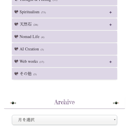
Spiritualism
(73)
天然石
(26)
Nomad Life
(4)
AI Creation
(3)
Web works
(17)
その他
(3)
Archive