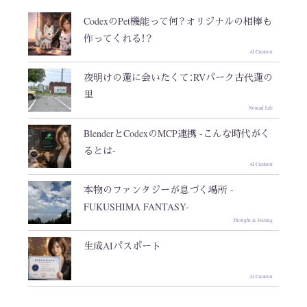
CodexのPet機能って何？オリジナルの相棒も
作ってくれる！？
AI Creation
夜明けの蓮に会いたくて：RVパーク古代蓮の
里
Nomad Life
BlenderとCodexのMCP連携 -こんな時代がく
るとは-
AI Creation
本物のファンタジーが息づく場所 -
FUKUSHIMA FANTASY-
Thought & Feeling
生成AIパスポート
AI Creation