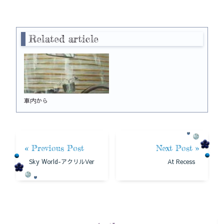
Related article
車内から
« Previous Post
Next Post »
Sky World-アクリルVer
At Recess