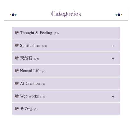
Categories
Thought & Feeling
(35)
Spiritualism
(73)
天然石
(26)
Nomad Life
(4)
AI Creation
(3)
Web works
(17)
その他
(3)